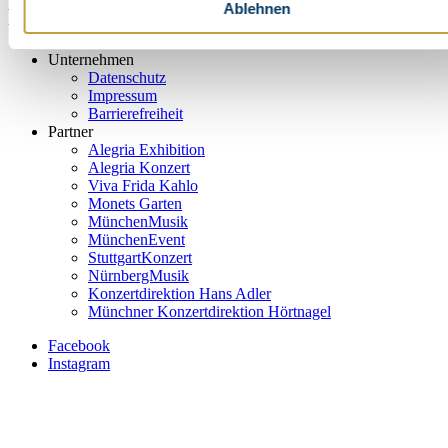
Ablehnen
Footer Service Menu TUT
Unternehmen
Datenschutz
Impressum
Barrierefreiheit
Partner
Alegria Exhibition
Alegria Konzert
Viva Frida Kahlo
Monets Garten
MünchenMusik
MünchenEvent
StuttgartKonzert
NürnbergMusik
Konzertdirektion Hans Adler
Münchner Konzertdirektion Hörtnagel
Facebook
Instagram