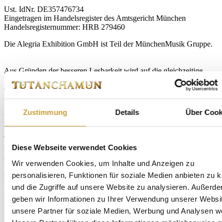
Ust. IdNr. DE357476734
Eingetragen im Handelsregister des Amtsgericht München
Handelsregisternummer: HRB 279460
Die Alegria Exhibition GmbH ist Teil der MünchenMusik Gruppe.
Aus Gründen der besseren Lesbarkeit wird auf die gleichzeitige
Verwendung der Sprachformen männlich, weiblich und divers
(m/w/d) verzichtet. Sämtliche Personenbezeichnungen gelten
gleichermaßen für alle Geschlechter.
Zustimmung
Details
Über Cook
Haftungshinweis:
Trotz sorgfältiger Kontrolle übernehmen wir keine Haftung für die
Diese Webseite verwendet Cookies
Inhalte externer Links. Für den Inhalt der verlinkten Seiten sind
ausschließlich deren Betreiber verantwortlich.
Wir verwenden Cookies, um Inhalte und Anzeigen zu
personalisieren, Funktionen für soziale Medien anbieten zu 
Rechtshinweis:
und die Zugriffe auf unsere Website zu analysieren. Außerd
geben wir Informationen zu Ihrer Verwendung unserer Websi
Inhalt und Struktur dieser Web-Seiten sind urheberrechtlich
geschützt. Die Vervielfältigung von Informationen oder Daten,
unsere Partner für soziale Medien, Werbung und Analysen we
insbesondere die Verwendung von Texten, Textteilen oder