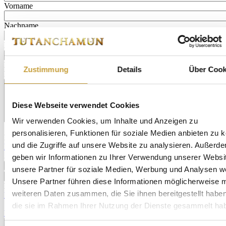
Vorname
Nachname
E-Mail Benutzer
E-Mail
Zustimmung
Details
Über Cook
Für welche Städte möchtest du zukünftig Informationen erhalten?
Diese Webseite verwendet Cookies
Wir verwenden Cookies, um Inhalte und Anzeigen zu
Nutzungsbedingungen und Datenschutz
personalisieren, Funktionen für soziale Medien anbieten zu 
Ich stimme der Nutzung meiner Daten zu den in der
und die Zugriffe auf unsere Website zu analysieren. Außerd
Datenschutzerklärung
angegebenen Zwecken zu. Diese
Zustimmung kann jederzeit widerrrufen werden.
geben wir Informationen zu Ihrer Verwendung unserer Websi
unsere Partner für soziale Medien, Werbung und Analysen we
Unsere Partner führen diese Informationen möglicherweise m
E-Mail Benutzer
weiteren Daten zusammen, die Sie ihnen bereitgestellt habe
Protected by Spam Master
die sie im Rahmen Ihrer Nutzung der Dienste gesammelt ha
Bild