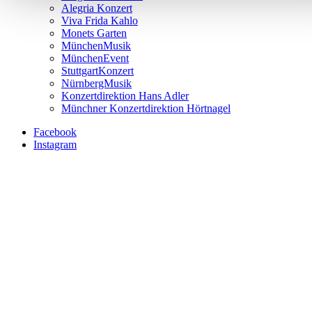
Alegria Konzert
Viva Frida Kahlo
Monets Garten
MünchenMusik
MünchenEvent
StuttgartKonzert
NürnbergMusik
Konzertdirektion Hans Adler
Münchner Konzertdirektion Hörtnagel
Facebook
Instagram