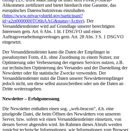
Abkommen zertifiziert und bietet hierdurch eine Garantie, das
europäisches Datenschutzniveau einzuhalten
(
https://www.privacyshield.gov/participant?
id=a2zt0000000TO6hAAG&status=Active
). Der
Versanddienstleister wird auf Grundlage unserer berechtigten
Interessen gem. Art. 6 Abs. 1 lit. f DSGVO und eines
Auftragsverarbeitungsvertrages gem. Art. 28 Abs. 3 S. 1 DSGVO
eingesetzt.
Der Versanddienstleister kann die Daten der Empfänger in
pseudonymer Form, d.h. ohne Zuordnung zu einem Nutzer, zur
Optimierung oder Verbesserung der eigenen Services nutzen, z.B.
zur technischen Optimierung des Versandes und der Darstellung der
Newsletter oder für statistische Zwecke verwenden. Der
Versanddienstleister nutzt die Daten unserer Newsletterempfänger
jedoch nicht, um diese selbst anzuschreiben oder um die Daten an
Dritte weiterzugeben.
Newsletter – Erfolgsmessung
Die Newsletter enthalten einen sog. „web-beacon“, d.h. eine
pixelgroße Datei, die beim Öffnen des Newsletters von unserem
Server, bzw. sofern wir einen Versanddienstleister einsetzen, von
dessen Server abgerufen wird. Im Rahmen dieses Abrufs werden
zunächst technische Informationen, wie Informationen zum Browser