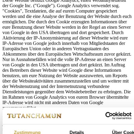
Diese Website benutzt Google Analytics, einen Webanalysedienst
der Google Inc. ("Google"). Google Analytics verwendet sog.
"Cookies", Textdateien, die auf eurem Computer gespeichert
werden und die eine Analyse der Benutzung der Website durch euch
ermöglichen. Die durch den Cookie erzeugten Informationen über
eure Benutzung dieser Website werden in der Regel an einen Server
von Google in den USA übertragen und dort gespeichert. Durch
Aktivierung der IP-Anonymisierung auf dieser Webseite wird eure
IP-Adresse von Google jedoch innerhalb von Mitgliedstaaten der
Europäischen Union oder in anderen Vertragsstaaten des
Abkommens über den Europäischen Wirtschaftsraum zuvor gekürzt.
Nur in Ausnahmefällen wird die volle IP-Adresse an einen Server
von Google in den USA übertragen und dort gekürzt. Im Auftrag
des Betreibers dieser Website wird Google diese Informationen
benutzen, um eure Nutzung der Website auszuwerten, um Reports
über die Websiteaktivitäten zusammenzustellen und um weitere mit
der Websitenutzung und der Internetnutzung verbundene
Dienstleistungen gegenüber dem Websitebetreiber zu erbringen. Die
im Rahmen von Google Analytics von eurem Browser übermittelte
IP-Adresse wird nicht mit anderen Daten von Google
zusammengeführt.
Ihr könnt die Speicherung der Cookies verhindern; wir weisen euch
jedoch darauf hin, dass ihr in diesem Fall gegebenenfalls nicht
sämtliche Funktionen dieser Website vollumfänglich nutzen könnt.
Zustimmung
Details
Über Cook