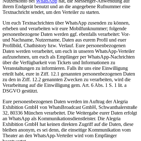
Nutzerkonto bei
WhatsApp
hat, die Messenger-Anwendung auf
ihrem Endgerät benutzt und an die angegebene Rufnummer eine
Textnachricht sendet, um den Verteiler zu starten.
Um euch Textnachrichten über WhatsApp zusenden zu können,
erheben und verarbeiten wir eure Mobilfunknummer; folgende
personenbezogene Daten werden ggf. ebenfalls verarbeitet: Vor-
und Nachname, Nutzername, Daten aus eurem Profil und euer
Profilbild, Chathistory bzw. Verlauf. Eure personenbezogenen
Daten werden verarbeitet, um euch in unseren WhatsApp-Verteiler
aufzunehmen, um euch als Empfänger per WhatsApp-Nachrichten
über die Verfügbarkeit von Tickets und Informationen zu
Veranstaltungen zu informieren. Falls ihr uns eine Einwilligung
erteilt habt, eure in Ziff. 12.1 genannten personenbezogenen Daten
zu den in Ziff. 12.2 genannten Zwecken zu verarbeiten, wird die
Verarbeitung auf die Einwilligung gem. Art. 6 Abs. 1 S. 1 lit. a
DSGVO gestützt.
Eure personenbezogenen Daten werden im Auftrag der Alegria
Exhibition GmbH von WhatsBroadcast GmbH, Schwanthalerstraße
32, 80336 München verarbeitet. Die Weitergabe eurer Daten erfolgt
an WhatsApp als Kommunikationsdienstleister. Die Alegria
Exhibition GmbH hat keinen direkten Zugriff auf die Daten, diese
bleiben anonym, es sei denn, die einseitige Kommunikation vom
Theater an den WhatsApp-Verteiler wird vom Empfänger