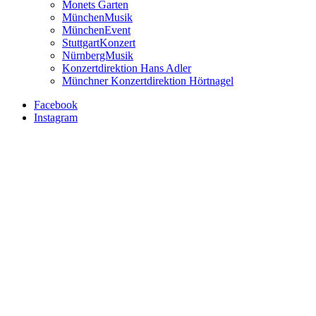
Monets Garten
MünchenMusik
MünchenEvent
StuttgartKonzert
NürnbergMusik
Konzertdirektion Hans Adler
Münchner Konzertdirektion Hörtnagel
Facebook
Instagram